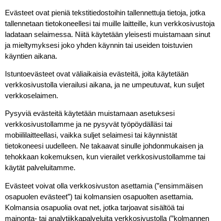
Evästeet ovat pieniä tekstitiedostoihin tallennettuja tietoja, jotka
tallennetaan tietokoneellesi tai muille laitteille, kun verkkosivustoja
ladataan selaimessa. Niitä käytetään yleisesti muistamaan sinut
ja mieltymyksesi joko yhden käynnin tai useiden toistuvien
käyntien aikana.
Istuntoevästeet ovat väliaikaisia evästeitä, joita käytetään
verkkosivustolla vierailusi aikana, ja ne umpeutuvat, kun suljet
verkkoselaimen.
Pysyviä evästeitä käytetään muistamaan asetuksesi
verkkosivustollamme ja ne pysyvät työpöydälläsi tai
mobiililaitteellasi, vaikka suljet selaimesi tai käynnistät
tietokoneesi uudelleen. Ne takaavat sinulle johdonmukaisen ja
tehokkaan kokemuksen, kun vierailet verkkosivustollamme tai
käytät palveluitamme.
Evästeet voivat olla verkkosivuston asettamia (”ensimmäisen
osapuolen evästeet”) tai kolmansien osapuolten asettamia.
Kolmansia osapuolia ovat net, jotka tarjoavat sisältöä tai
mainonta- tai analytiikkapalveluita verkkosivustolla (”kolmannen