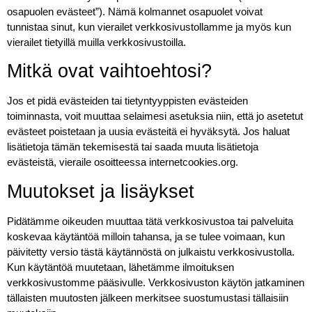
osapuolen evästeet”). Nämä kolmannet osapuolet voivat
tunnistaa sinut, kun vierailet verkkosivustollamme ja myös kun
vierailet tietyillä muilla verkkosivustoilla.
Mitkä ovat vaihtoehtosi?
Jos et pidä evästeiden tai tietyntyyppisten evästeiden
toiminnasta, voit muuttaa selaimesi asetuksia niin, että jo asetetut
evästeet poistetaan ja uusia evästeitä ei hyväksytä. Jos haluat
lisätietoja tämän tekemisestä tai saada muuta lisätietoja
evästeistä, vieraile osoitteessa internetcookies.org.
Muutokset ja lisäykset
Pidätämme oikeuden muuttaa tätä verkkosivustoa tai palveluita
koskevaa käytäntöä milloin tahansa, ja se tulee voimaan, kun
päivitetty versio tästä käytännöstä on julkaistu verkkosivustolla.
Kun käytäntöä muutetaan, lähetämme ilmoituksen
verkkosivustomme pääsivulle. Verkkosivuston käytön jatkaminen
tällaisten muutosten jälkeen merkitsee suostumustasi tällaisiin