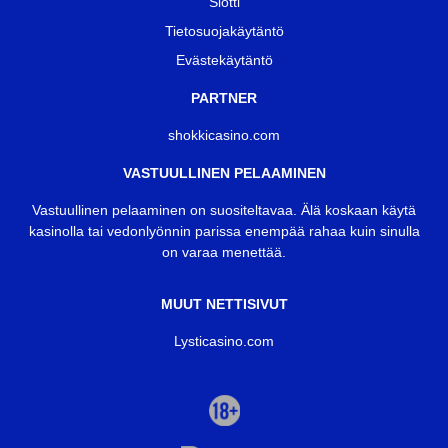
Slotti
Tietosuoja­­käytäntö
Eväste­­käytäntö
PARTNER
shokkicasino.com
VASTUULLINEN PELAAMINEN
Vastuullinen pelaaminen on suositeltavaa. Älä koskaan käytä
kasinolla tai vedonlyönnin parissa enempää rahaa kuin sinulla
on varaa menettää.
MUUT NETTISIVUT
Lysticasino.com