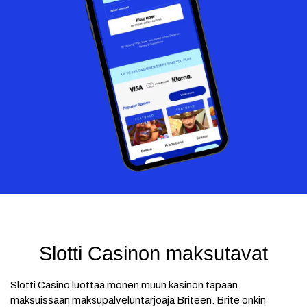
Slotti Casinon maksutavat
Slotti Casino luottaa monen muun kasinon tapaan
maksuissaan maksupalveluntarjoaja Briteen. Brite onkin