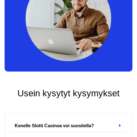
Usein kysytyt kysymykset
Kenelle Slotti Casinoa voi suositella?