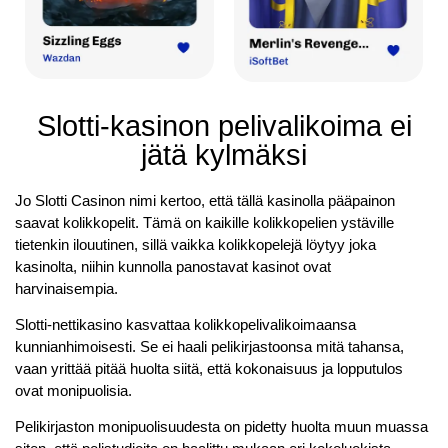
Slotti-kasinon pelivalikoima ei
jätä kylmäksi
Jo Slotti Casinon nimi kertoo, että tällä kasinolla pääpainon
saavat kolikkopelit. Tämä on kaikille kolikkopelien ystäville
tietenkin ilouutinen, sillä vaikka kolikkopelejä löytyy joka
kasinolta, niihin kunnolla panostavat kasinot ovat
harvinaisempia.
Slotti-nettikasino kasvattaa kolikkopelivalikoimaansa
kunnianhimoisesti. Se ei haali pelikirjastoonsa mitä tahansa,
vaan yrittää pitää huolta siitä, että kokonaisuus ja lopputulos
ovat monipuolisia.
Pelikirjaston monipuolisuudesta on pidetty huolta muun muassa