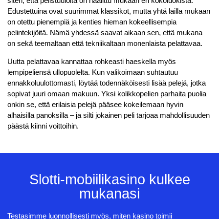
siten, että pelistudioita on haalittu mukaan eri kokoluokista.
Edustettuina ovat suurimmat klassikot, mutta yhtä lailla mukaan
on otettu pienempiä ja kenties hieman kokeellisempia
pelintekijöitä. Nämä yhdessä saavat aikaan sen, että mukana
on sekä teemaltaan että tekniikaltaan monenlaista pelattavaa.
Uutta pelattavaa kannattaa rohkeasti haeskella myös
lempipeliensä ullopuolelta. Kun valikoimaan suhtautuu
ennakkoluulottomasti, löytää todennäköisesti lisää pelejä, jotka
sopivat juuri omaan makuun. Yksi kolikkopelien parhaita puolia
onkin se, että erilaisia pelejä pääsee kokeilemaan hyvin
alhaisilla panoksilla – ja silti jokainen peli tarjoaa mahdollisuuden
päästä kiinni voittoihin.
Slotti-mobiilikasino kulkee
mukanasi
Testasimme luonnollisesti myös, miten kasino toimii