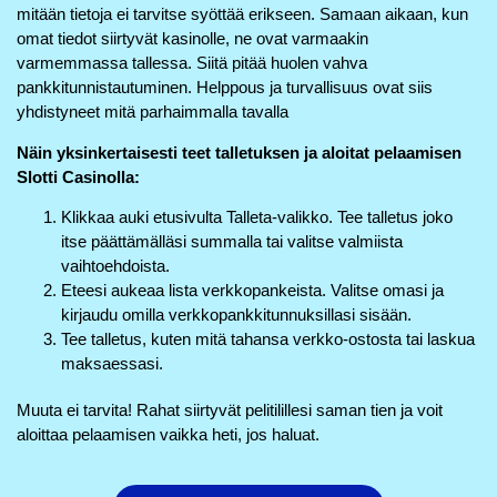
mitään tietoja ei tarvitse syöttää erikseen. Samaan aikaan, kun
omat tiedot siirtyvät kasinolle, ne ovat varmaakin
varmemmassa tallessa. Siitä pitää huolen vahva
pankkitunnistautuminen. Helppous ja turvallisuus ovat siis
yhdistyneet mitä parhaimmalla tavalla
Näin yksinkertaisesti teet talletuksen ja aloitat pelaamisen
Slotti Casinolla:
Klikkaa auki etusivulta Talleta-valikko. Tee talletus joko
itse päättämälläsi summalla tai valitse valmiista
vaihtoehdoista.
Eteesi aukeaa lista verkkopankeista. Valitse omasi ja
kirjaudu omilla verkkopankkitunnuksillasi sisään.
Tee talletus, kuten mitä tahansa verkko-ostosta tai laskua
maksaessasi.
Muuta ei tarvita! Rahat siirtyvät pelitilillesi saman tien ja voit
aloittaa pelaamisen vaikka heti, jos haluat.