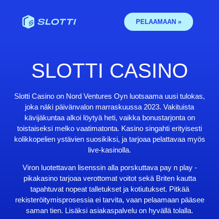
PELAAMAAN »
SLOTTI CASINO
Slotti Casino on Nord Ventures Oyn luotsaama uusi tulokas,
joka näki päivänvalon marraskuussa 2023. Vakituista
kävijäkuntaa alkoi löytyä heti, vaikka bonustarjonta on
toistaiseksi melko vaatimatonta. Kasino singahti erityisesti
kolikkopelien ystävien suosikiksi, ja tarjoaa pelattavaa myös
live-kasinolla.
Viron luotettavan lisenssin alla porskuttava pay n play -
pikakasino tarjoaa verottomat voitot sekä Briten kautta
tapahtuvat nopeat talletukset ja kotiutukset. Pitkää
rekisteröitymisprosessia ei tarvita, vaan pelaamaan pääsee
saman tien. Lisäksi asiakaspalvelu on hyvällä tolalla.