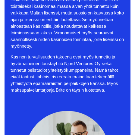
toistaiseksi kasinomaailmassa aivan yhtä tunnettu kuin
vaikkapa Maltan lisenssi, mutta suosio on kasvussa koko
ajan ja lisenssi on erittäin luotettava. Se myönnetään
ainoastaan kasinoille, jotka noudattavat kaikessa
toiminnassaan lakeja. Viranomaiset myös seuraavat
säännöllisesti niiden kasinoiden toimintaa, joille lisenssi on
myönnetty.
Kasinon turvallisuuden takeena ovat myös tunnettu ja
hyvämaineinen taustayhtiö Njord Ventures Oy sekä
tunnetut pelistudiot yhteistyökumppaneina. Nämä tahot
eivät taatusti tahtoisi riskeerata mainettaan tekemällä
yhteistyötä epämääräisten pelipaikkojen kanssa. Myös
maksupalveluntarjoaja Brite on täysin luotettava.