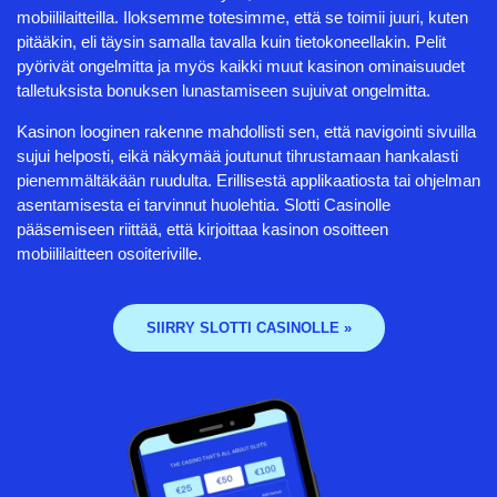
mobiililaitteilla. Iloksemme totesimme, että se toimii juuri, kuten
pitääkin, eli täysin samalla tavalla kuin tietokoneellakin. Pelit
pyörivät ongelmitta ja myös kaikki muut kasinon ominaisuudet
talletuksista bonuksen lunastamiseen sujuivat ongelmitta.
Kasinon looginen rakenne mahdollisti sen, että navigointi sivuilla
sujui helposti, eikä näkymää joutunut tihrustamaan hankalasti
pienemmältäkään ruudulta. Erillisestä applikaatiosta tai ohjelman
asentamisesta ei tarvinnut huolehtia. Slotti Casinolle
pääsemiseen riittää, että kirjoittaa kasinon osoitteen
mobiililaitteen osoiteriville.
SIIRRY SLOTTI CASINOLLE »